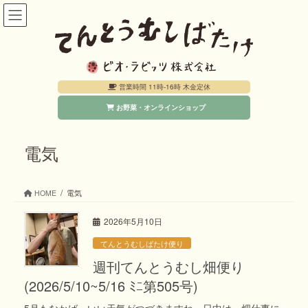
コ
ナ
ン
ビ
テ
ゲ
ン
ー
営業時間 11時-16時 木金定休
ツ
シ
お野菜・オンラインショップ
へ
ョ
ス
ン
キ
に
電気
ッ
移
プ
動
HOME
電気
2026年5月10日
てんとうむしばたけ便り
週刊てんとうむし畑便り
(2026/5/10~5/16 ﾐﾆ第505号)
5月もなかば、いい天気がつづきますね。日中は、畑仕事に