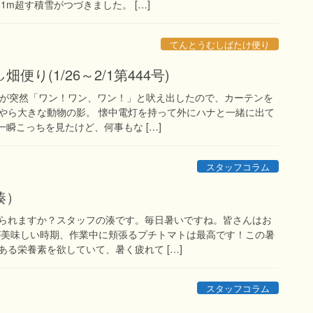
1m超す積雪がつづきました。 […]
てんとうむしばたけ便り
便り(1/26～2/1第444号)
ナが突然「ワン！ワン、ワン！」と吠え出したので、カーテンを
やら大きな動物の影。 懐中電灯を持って外にハナと一緒に出て
一瞬こっちを見たけど、何事もな […]
スタッフコラム
湊）
られますか？スタッフの湊です。毎日暑いですね。皆さんはお
が美味しい時期、作業中に頬張るプチトマトは最高です！この暑
る栄養素を欲していて、暑く疲れて […]
スタッフコラム