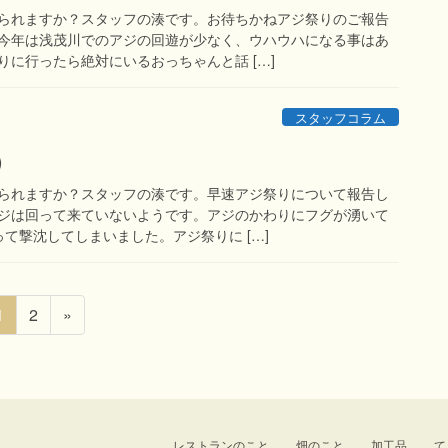
られますか？スタッフの湊です。お待ちかねアジ祭りのご報告
今年は浅茂川でのアジの回遊が少なく、ウハウハになる事はあ
に行ったら絶対にいるおっちゃんと話 […]
スタッフコラム
)
られますか？スタッフの湊です。早速アジ祭りについて報告し
ジは回って来ていないようです。アジのかわりにフグが湧いて
て撃沈してしまいました。アジ祭りに […]
固
固
1
2
»
定
定
ペ
ペ
ー
ー
ジ
ジ
レストランのこと
畑のこと
加工品
て