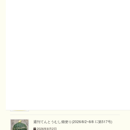
た…農家としては少し残念な気持ちもありますが、子供の時
はコーヒーが“マズ”く感じていたが、大人になると飲める感
覚のように、少しづつ成長するにつれ、野菜や魚が“スキ”に
なってもらえればと思いました。
また、少しでも給食や食育の時間を通して、京丹後の良さ
や、恵まれた環境にいること、旬の食材を食べることで、季
節や体調が整うということを知ってもらえたら嬉しいと思う
1日となりました。
関連記事
スタッフコラム「めぐり めぐる vol.36」あゆみ
2026年8月2日
週刊てんとうむし畑便り(2026/8/2~8/8 ﾐﾆ第517号)
2026年8月2日