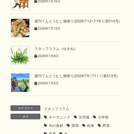
2026年7月16日
週刊てんとうむし畑便り(2026/7/12~7/18 ﾐﾆ第514号)
2026年7月13日
スタッフコラム（ゆきね）
2026年7月9日
週刊てんとうむし畑便り(2026/7/5~7/11 ﾐﾆ第513号)
2026年7月5日
カテゴリー
スタッフコラム
タグ
オーガニック
京丹後
小学校
旬の食材
環境
給食
野菜
食育
魚