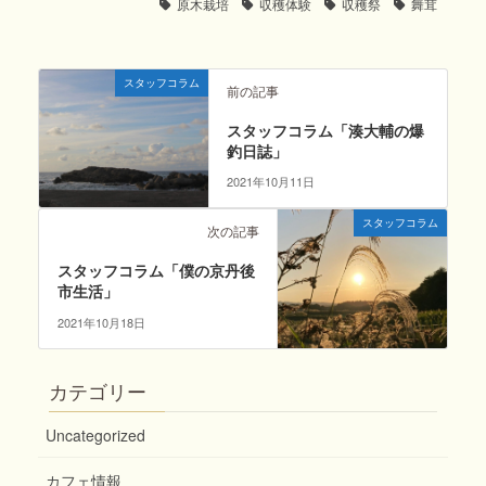
原木栽培
収穫体験
収穫祭
舞茸
スタッフコラム
前の記事
スタッフコラム「湊大輔の爆
釣日誌」
2021年10月11日
スタッフコラム
次の記事
スタッフコラム「僕の京丹後
市生活」
2021年10月18日
カテゴリー
Uncategorized
カフェ情報