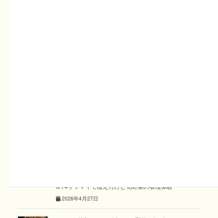
した袋に入りきらない程のさつまいもを持って帰ってもらい
ました。そのあと、刈草や落葉だけでつくる土つくりの現場
を見学し、秋風になびくにんじん畑の前で、ランチBOXのお
昼です。
自然の中で、汗を流した後のランチはまた格別。
次回は１１月６日(土)10:00~13:00に収穫祭を開催します。
山芋掘り体験と畑見学を予定しています。
詳細、申込みはHPの「
体験
」のページからどうぞ。みなさ
ん、畑で楽しく過ごしましょう！！
関連記事
6/14サツマイモ植え付けと旬野菜の収穫体験
2026年4月27日