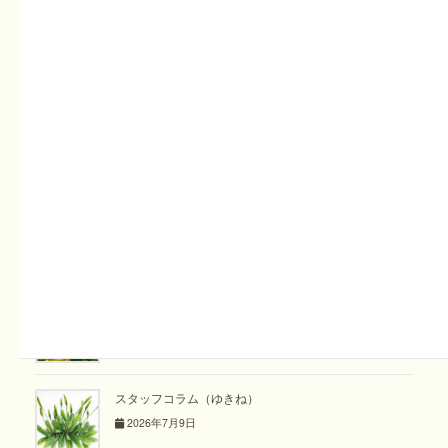
す。
育苗ハウスの中で、育てているトマトの苗に、少しずつ黄色
い花芽がつきだしました。この花芽がつきだすと、本圃への
定植の合図です。トマトは雨が苦手なので、ビニルハウスの
中に植え付けをします。今はまだ、ビニルハウスの中に水菜
や小松菜、かぶ等の収穫最中。収穫が終わったところから順
に植え付けてゆきます。
関連記事
週刊てんとうむし畑便り(2026/7/19~7/25 ﾐﾆ第515号)
2026年7月19日
スタッフコラム（ゆきね）
2026年7月9日