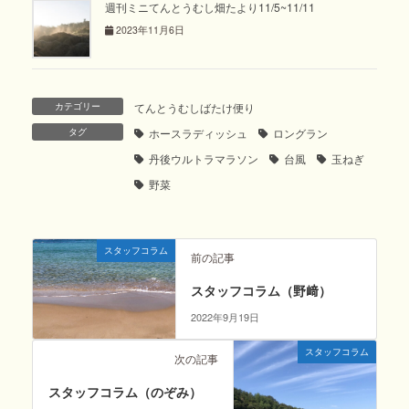
週刊ミニてんとうむし畑たより11/5~11/11
2023年11月6日
カテゴリー
てんとうむしばたけ便り
タグ
ホースラディッシュ
ロングラン
丹後ウルトラマラソン
台風
玉ねぎ
野菜
スタッフコラム
前の記事
スタッフコラム（野﨑）
2022年9月19日
スタッフコラム
次の記事
スタッフコラム（のぞみ）