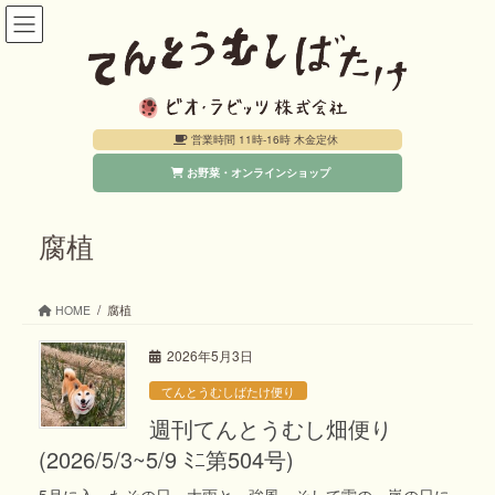
コ
ナ
ン
ビ
テ
ゲ
ン
ー
営業時間 11時-16時 木金定休
ツ
シ
お野菜・オンラインショップ
へ
ョ
ス
ン
キ
に
腐植
ッ
移
プ
動
HOME
腐植
2026年5月3日
てんとうむしばたけ便り
週刊てんとうむし畑便り
(2026/5/3~5/9 ﾐﾆ第504号)
5月に入ったその日、大雨と、強風、そして雷の、嵐の日に