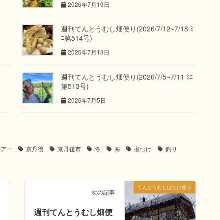
2026年7月19日
週刊てんとうむし畑便り(2026/7/12~7/18 ﾐ
ﾆ第514号)
2026年7月13日
週刊てんとうむし畑便り(2026/7/5~7/11 ﾐﾆ
第513号)
2026年7月5日
ルアー
京丹後
京丹後市
冬
海
煮つけ
釣り
てんとうむしばたけ便り
次の記事
週刊てんとうむし畑便