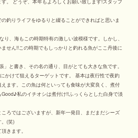
す。 どうぞ、本年もよろしくお願い致します!スタッフ
での釣りライフをゆるりと綴ることができればと思いま
となり、海もこの時期特有の激しい波模様です。しかし、
いません!!この時期でもしっかりと釣れる魚がここ丹後に
目張」と書き、その名の通り、目がとても大きな魚です。
春にかけて狙えるターゲットです。 基本は夜行性で夜釣
狙えます。この魚は何といっても食味が大変良く、煮付
ood♪私のイチオシは煮付け!!ふっくらとした白身で淡
ところではございますが、新年一発目、まだまだシーズ
。(笑)
て頂きます。