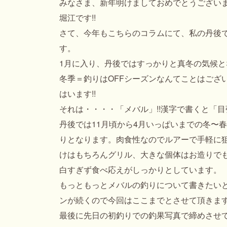
みなさま、新年明けましておめでとうございま
堀江です!!
さて、今年もこちらのコラムにて、私の丹後
す。
1月に入り、丹後ではすっかりと真冬の気候
冬季＝釣りはOFFシーズンなんてことはござ
はいます!!
それは・・・・「メバル」!!漢字で書くと「
丹後では11月頃から4月いっぱいまでの冬〜
りとなります。肉食性なのでルアーで手軽に
けはもちろんグリル、大きな個体はお造りでもG
白すぎず食べ応えがしっかりとしています。
もっともっとメバルの釣りについて書きたい
ンが続くので今回はここまでとさせて頂きます
最後に先日の初釣りでの釣果写真で締めさせ