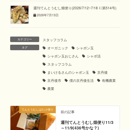
週刊てんとうむし畑便り(2026/7/12~7/18 ﾐﾆ第514号)
2026年7月13日
カテゴリー
スタッフコラム
タグ
オーガニック
シャボン玉
シャボン玉おじさん
シャボ活
スタッフコラム
まいけるさんのシャボン玉
京丹後
京丹後市
僕の京丹後生活
有機農業
農業
てんとうむしばたけ便り
前の記事
週刊てんとうむし畑便り11/3
～11/9(436号かな？)