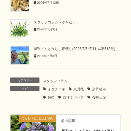
2026年7月13日
スタッフコラム（ゆきね）
2026年7月9日
週刊てんとうむし畑便り(2026/7/5~7/11 ﾐﾆ第513号)
2026年7月5日
カテゴリー
スタッフコラム
タグ
イタチハギ
京丹後
京丹後市
採蜜
西洋ミツバチ
養蜂日記
てんとうむしばたけ便り
前の記事