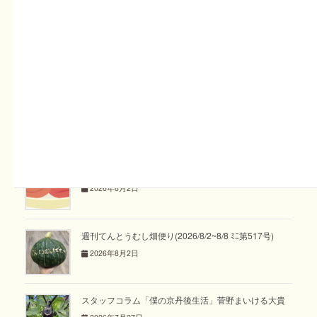
さて、辺りではイタチハギの開花も終えて栗の花が満開とな
っています。近くを通ると独特な香りがしますよね。巣箱の
中も栗の花の香りがほんのりするようになってきました！
今まで花にはあまり興味なかったですが、こうやって花を知
るのは楽しいものです。それではまた
関連記事
スタッフコラム「めぐり めぐる vol.36」あゆみ
2026年8月2日
週刊てんとうむし畑便り(2026/8/2~8/8 ﾐﾆ第517号)
2026年8月2日
スタッフコラム「僕の京丹後生活」菅野まいける大貴