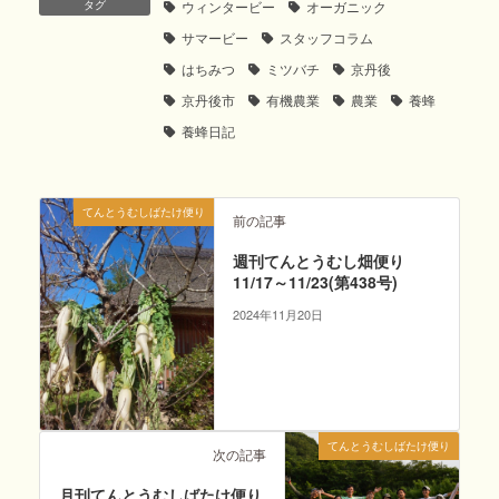
タグ
ウィンタービー
オーガニック
サマービー
スタッフコラム
はちみつ
ミツバチ
京丹後
京丹後市
有機農業
農業
養蜂
養蜂日記
てんとうむしばたけ便り
前の記事
週刊てんとうむし畑便り
11/17～11/23(第438号)
2024年11月20日
てんとうむしばたけ便り
次の記事
月刊てんとうむしばたけ便り