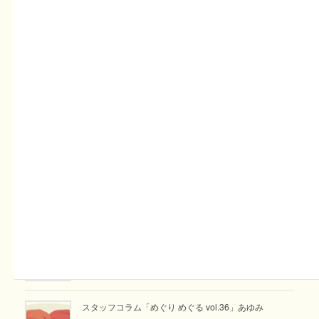
です。
ダイコンサルハムシから守るため、不織布をかぶせるのです
が、ほんの数ミリのすき間をさがして、不織布の上を歩き回
るのです。それをバッテリー式のそうじ機ですいとるのが、
一番の対策です。
関連記事
スタッフコラム「ぶんぶん日和 vol.23」藤澤
2026年8月9日
週刊てんとうむし畑便り(2026/8/9~8/15 ﾐﾆ第518号)
2026年8月9日
スタッフコラム「めぐり めぐる vol.36」あゆみ