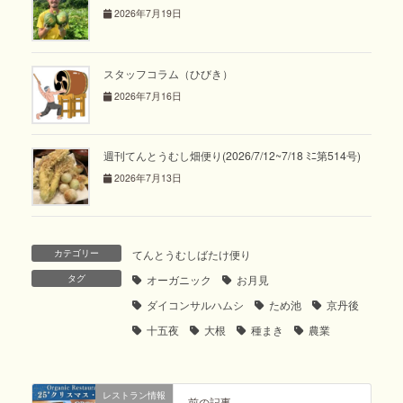
2026年7月19日
スタッフコラム（ひびき）
2026年7月16日
週刊てんとうむし畑便り(2026/7/12~7/18 ﾐﾆ第514号)
2026年7月13日
カテゴリー
てんとうむしばたけ便り
タグ
オーガニック
お月見
ダイコンサルハムシ
ため池
京丹後
十五夜
大根
種まき
農業
レストラン情報
前の記事