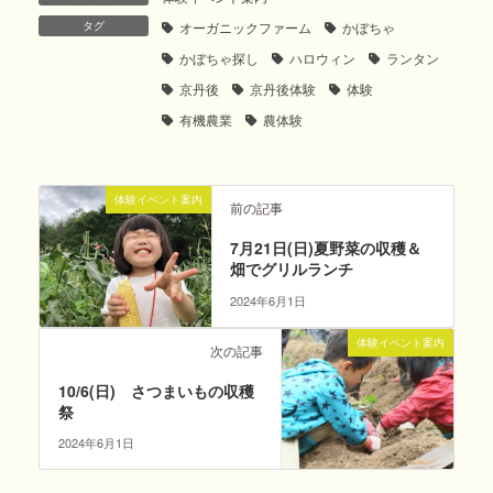
タグ
オーガニックファーム
かぼちゃ
かぼちゃ探し
ハロウィン
ランタン
京丹後
京丹後体験
体験
有機農業
農体験
体験イベント案内
前の記事
7月21日(日)夏野菜の収穫＆
畑でグリルランチ
2024年6月1日
体験イベント案内
次の記事
10/6(日) さつまいもの収穫
祭
2024年6月1日