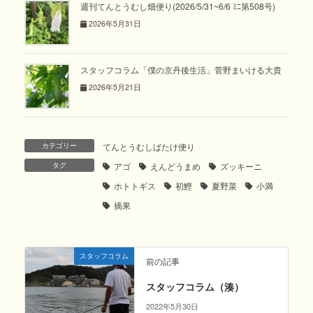
週刊てんとうむし畑便り(2026/5/31~6/6 ﾐﾆ第508号)
2026年5月31日
スタッフコラム「僕の京丹後生活」菅野まいける大貴
2026年5月21日
カテゴリー
てんとうむしばたけ便り
タグ
アゴ
えんどうまめ
ズッキーニ
ホトトギス
初鰹
夏野菜
小満
摘果
スタッフコラム
前の記事
スタッフコラム（湊）
2022年5月30日