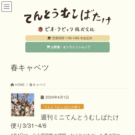
コ
ナ
ン
ビ
テ
ゲ
ン
ー
営業時間 11時-16時 木金定休
ツ
シ
お野菜・オンラインショップ
へ
ョ
ス
ン
キ
に
春キャベツ
ッ
移
プ
動
HOME
春キャベツ
2024年4月1日
てんとうむしばたけ便り
週刊ミニてんとうむしばたけ
便り3/31~4/6
4月4日は、二十四節気の清明。おくれがちだった春の訪れ