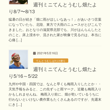
週刊ミニてんとうむし畑たよ
り8/7〜8/13
猛暑の日が続き「畑に雨がほしいなあっ！」があいさつ言葉
になっていたら、北陸、東方で大雨のニュースがとびこんで
きました。おとなりの滋賀県北部でも、川がはんらんしたと
のこと。床上浸水や、流された家が映像で見るのは、本当に
心痛 […]
2021年5月16日
てんとうむしばたけ便り
週刊ミニてんとうむし畑たよ
り5/16～5/22
九州や中国・四国では、なんと早くも梅雨入りしたとか・・
天気予報をみると、この先ずっと雨マーク。近畿も梅雨入り
かもしれませんね。 梅雨入り前に、畑が乾いているうちに
行わないといけない農作業もたくさんあるのですが、先週末
にき […]