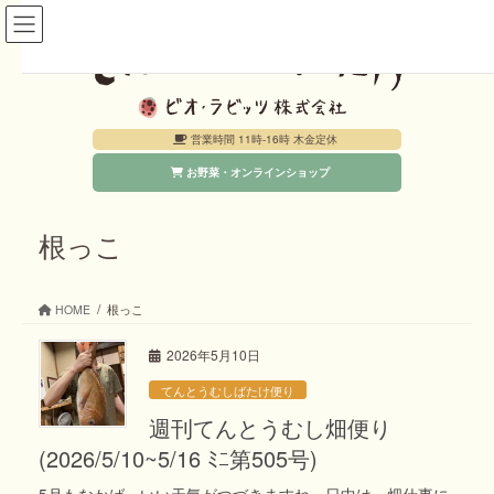
コ
ナ
ン
ビ
テ
ゲ
ン
ー
営業時間 11時-16時 木金定休
ツ
シ
お野菜・オンラインショップ
へ
ョ
ス
ン
キ
に
根っこ
ッ
移
プ
動
HOME
根っこ
2026年5月10日
てんとうむしばたけ便り
週刊てんとうむし畑便り
(2026/5/10~5/16 ﾐﾆ第505号)
5月もなかば、いい天気がつづきますね。日中は、畑仕事に