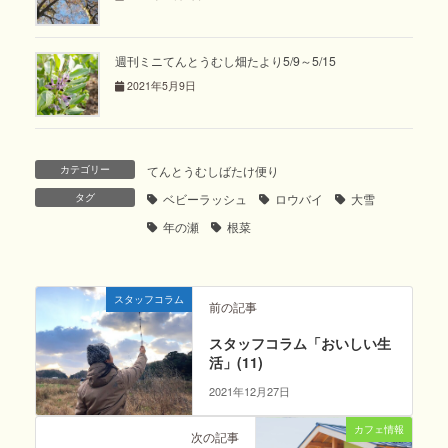
週刊ミニてんとうむし畑たより5/9～5/15
2021年5月9日
カテゴリー
てんとうむしばたけ便り
タグ
ベビーラッシュ
ロウバイ
大雪
年の瀬
根菜
スタッフコラム
前の記事
スタッフコラム「おいしい生
活」(11)
2021年12月27日
カフェ情報
次の記事