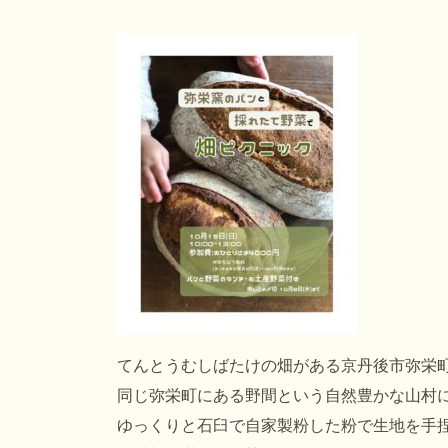
てんとうむしばたけの畑がある京丹後市弥栄
同じ弥栄町にある野間という自然豊かな山村
ゆっくりと石臼で自家製粉した粉で生地を手