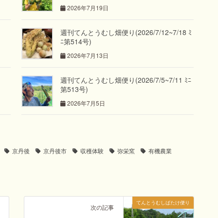
2026年7月19日
週刊てんとうむし畑便り(2026/7/12~7/18 ﾐ
ﾆ第514号)
2026年7月13日
週刊てんとうむし畑便り(2026/7/5~7/11 ﾐﾆ
第513号)
2026年7月5日
京丹後
京丹後市
収穫体験
弥栄窯
有機農業
てんとうむしばたけ便り
次の記事