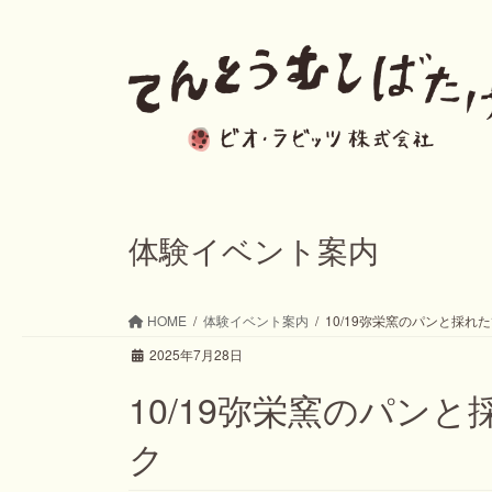
コ
ナ
ン
ビ
テ
ゲ
ン
ー
ツ
シ
へ
ョ
ス
ン
体験イベント案内
キ
に
ッ
移
HOME
体験イベント案内
10/19弥栄窯のパンと採れ
プ
動
2025年7月28日
10/19弥栄窯のパン
ク