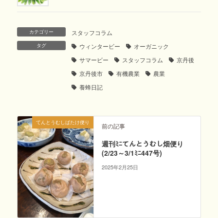
カテゴリー
スタッフコラム
タグ
ウィンタービー
オーガニック
サマービー
スタッフコラム
京丹後
京丹後市
有機農業
農業
養蜂日記
てんとうむしばたけ便り
前の記事
週刊ﾐﾆてんとうむし畑便り
(2/23～3/1ﾐﾆ447号)
2025年2月25日