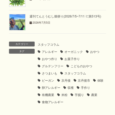
週刊てんとうむし畑便り(2026/7/5~7/11 ﾐﾆ第513号)
2026年7月5日
カテゴリー
スタッフコラム
タグ
アレルギー
オーガニック
おやつ
おやつ作り
お菓子作り
グルテンフリー
こどものおやつ
さつまいも
スタッフコラム
ビーガン
京丹後
京丹後市
体験
卵アレルギー
収穫
手作り
有機農業
米粉
芋掘り
農業
食物アレルギー