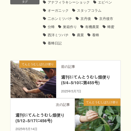
タグ
アナフィラキシーショック
エピペン
オーガニック
スタッフコラム
二ホンミツバチ
京丹後
京丹後市
分蜂
巣箱作り
有機農業
蜂蜜
西洋ミツバチ
農業
養蜂
養蜂日記
てんとうむしばたけ便り
前の記事
週刊ﾐﾆてんとうむし畑便り
(5/4~5/10ﾐﾆ第455号)
2025年5月7日
てんとうむしばたけ便り
次の記事
週刊ﾐﾆてんとうむし畑便り
(5/12~5/17ﾐﾆ456号)
2025年5月14日