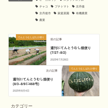
チャコ
プチトマト
京丹後
京丹後市
家庭菜園
有機農業
農業
てんとうむしばたけ便り
前の記事
週刊ﾐﾆてんとうむし畑便り
(7/27~8/2)
2025年7月28日
てんとうむしばたけ便り
次の記事
週刊ﾐﾆてんとうむし畑便り
(8/3~8/9ﾐﾆ468号)
2025年8月4日
カテゴリー