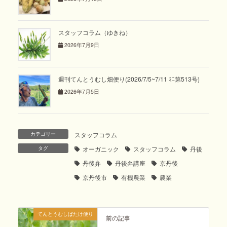
スタッフコラム（ゆきね）
2026年7月9日
週刊てんとうむし畑便り(2026/7/5~7/11 ﾐﾆ第513号)
2026年7月5日
カテゴリー
スタッフコラム
タグ
オーガニック
スタッフコラム
丹後
丹後弁
丹後弁講座
京丹後
京丹後市
有機農業
農業
てんとうむしばたけ便り
前の記事